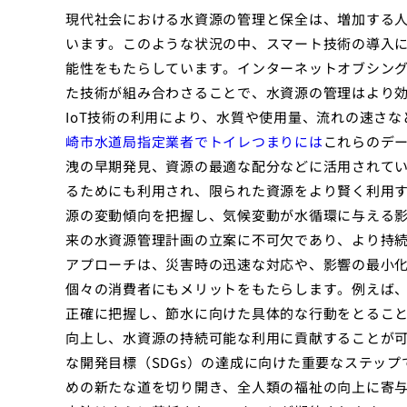
現代社会における水資源の管理と保全は、増加する
います。このような状況の中、スマート技術の導入
能性をもたらしています。インターネットオブシングス
た技術が組み合わさることで、水資源の管理はより
IoT技術の利用により、水質や使用量、流れの速さ
崎市水道局指定業者でトイレつまりには
これらのデー
洩の早期発見、資源の最適な配分などに活用されて
るためにも利用され、限られた資源をより賢く利用
源の変動傾向を把握し、気候変動が水循環に与える
来の水資源管理計画の立案に不可欠であり、より持
アプローチは、災害時の迅速な対応や、影響の最小
個々の消費者にもメリットをもたらします。例えば
正確に把握し、節水に向けた具体的な行動をとるこ
向上し、水資源の持続可能な利用に貢献することが
な開発目標（SDGs）の達成に向けた重要なステッ
めの新たな道を切り開き、全人類の福祉の向上に寄