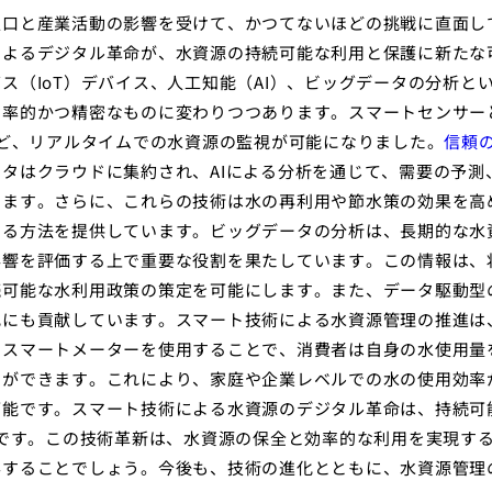
人口と産業活動の影響を受けて、かつてないほどの挑戦に直面し
によるデジタル革命が、水資源の持続可能な利用と保護に新たな
（IoT）デバイス、人工知能（AI）、ビッグデータの分析と
効率的かつ精密なものに変わりつつあります。スマートセンサー
など、リアルタイムでの水資源の監視が可能になりました。
信頼
タはクラウドに集約され、AIによる分析を通じて、需要の予測
います。さらに、これらの技術は水の再利用や節水策の効果を高
する方法を提供しています。ビッグデータの分析は、長期的な水
影響を評価する上で重要な役割を果たしています。この情報は、
続可能な水利用政策の策定を可能にします。また、データ駆動型
化にも貢献しています。スマート技術による水資源管理の推進は
、スマートメーターを使用することで、消費者は自身の水使用量
とができます。これにより、家庭や企業レベルでの水の使用効率
可能です。スマート技術による水資源のデジタル革命は、持続可
プです。この技術革新は、水資源の保全と効率的な利用を実現す
与することでしょう。今後も、技術の進化とともに、水資源管理