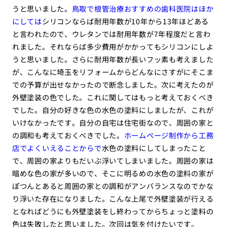
うと思いました。
鳥取で根管治療おすすめの歯科医院はほか
にしては
シリコンならば耐用年数が10年から13年ほどある
と言われたので、ウレタンでは耐用年数が7年程度だと言わ
れました。それならば多少費用がかかってもシリコンにしよ
うと思いました。さらに耐用年数が長いフッ素も考えました
が、こんなに埼玉をリフォームからどんなにさすがにそこま
での予算が出せなかったので断念しました。次に考えたのが
外壁塗装の色でした。これに関してはもっと考えておくべき
でした。自分の好きな色の水色の塗料にしましたが、これが
いけなかったです。自分の自宅は住宅街なので、周囲の家と
の調和も考えておくべきでした。
ホームページ制作から工務
店でよくいえることからで
水色の塗料にしてしまったこと
で、周囲の家よりもだいぶ浮いてしまいました。周囲の家は
暗めな色の家が多いので、そこに明るめの水色の塗料の家が
ぽつんとあると周囲の家との調和がアンバランスなのでかな
り浮いた存在になりました。こんな上尾で外壁塗装が行える
となればどうにも外壁塗装をし終わってからちょっと塗料の
色は失敗したと思いました。次回は気を付けたいです。