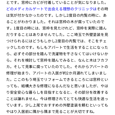
とです。窓枠にカビが付着していることが気になりました。
どのメディカルゲートで出会える理想のクリニックは
その時
は気が付かなかったのです。しかし2度目の内覧の時に、あ
ることがわかりました。それは窓枠の木が腐っていたので
す。1度目の時には、窓枠を見たけれど、窓枠を実際に踏ん
だりすることはありませんでした。ここ埼玉で外壁塗装を見
つけられるにはどうもしかし2度目の内覧では、そこをチェ
ックしたのです。もしもアパートで生活をすることになった
ら、必ずその部分を踏んで洗濯物を干さなくてはいけないか
ら。それを検討して窓枠を踏んでみると、なんと木はフカフ
カ。そして見事に腐っていたのでした。それからアパートの
修理が始まり、アパートの入居が約2か月遅れてしまいまし
た。ここのもう埼玉でリフォームできるところには窓枠とい
っても、結構大きな修理になるんだなと思いましたが、やは
り安全安心な暮らしを目指すとなると、その部分を改善する
ことは譲れません。今は修理されてとても快適な生活を送っ
ています。少し上尾でおすすめの外壁塗装を頼むといっても
やはり入居前に隅から隅まで見ることが大切ですね。