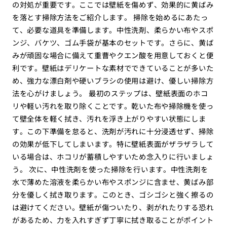
の対処が重要です。ここでは壁紙を傷めず、効果的に黄ばみ
を落とす掃除方法をご紹介します。 掃除を始めるにあたっ
て、必要な道具を準備します。中性洗剤、柔らかい布やスポ
ンジ、バケツ、ゴム手袋が基本のセットです。さらに、黄ば
みが頑固な場合に備えて重曹やクエン酸を用意しておくと便
利です。壁紙はデリケートな素材でできていることが多いた
め、強力な漂白剤や硬いブラシの使用は避け、優しい掃除方
法を心がけましょう。 最初のステップは、壁紙表面のホコ
リや軽い汚れを取り除くことです。乾いた布や掃除機を使っ
て壁全体を軽く拭き、汚れを浮き上がりやすい状態にしま
す。この下準備を怠ると、洗剤が汚れに十分浸透せず、掃除
の効果が低下してしまいます。特に壁紙表面がザラザラして
いる場合は、ホコリが蓄積しやすいため念入りに行いましょ
う。 次に、中性洗剤を使った掃除を行います。中性洗剤を
水で薄めた溶液を柔らかい布やスポンジに含ませ、黄ばみ部
分を優しく拭き取ります。このとき、ゴシゴシと強く擦るの
は避けてください。壁紙が傷ついたり、剥がれたりする恐れ
があるため、力を入れすぎず丁寧に拭き取ることがポイント