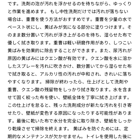
です。洗剤の泡が汚れを浮かせるのを待ちながら、ゆっくり
と作業を進めます。 もし中性洗剤だけでは汚れが落ちない
場合は、重曹を使う方法がおすすめです。重曹を少量の水で
ペースト状にし、黄ばみが気になる部分に塗りつけます。そ
のまま数分置いて汚れが浮き上がるのを待ち、湿らせた布で
優しく拭き取ります。重曹は軽い研磨作用があり、しつこい
黄ばみを効果的に除去することができます。また、尿汚れが
原因の黄ばみにはクエン酸が有効です。クエン酸を水に溶か
したスプレーを汚れに吹きかけ、数分置いてから湿らせた布
で拭き取ると、アルカリ性の汚れが中和され、きれいに落ち
やすくなります。 掃除が終わったら、仕上げとして洗剤や
重曹、クエン酸の残留物をしっかり拭き取ります。水を含ま
せて固く絞った布を使い、壁紙全体を丁寧に拭き上げます。
この仕上げを怠ると、残った洗剤成分が新たな汚れを引き寄
せたり、壁紙が変色する原因になったりする可能性がありま
す。最後に乾いた布で水分を完全に取り除き、壁紙をしっか
り乾燥させて掃除を終えます。 黄ばみを防ぐためには、定
期的なメンテナンスが欠かせません。トイレを使用した後に