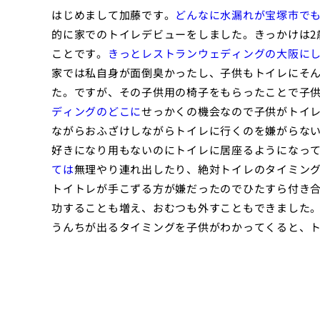
はじめまして加藤です。
どんなに水漏れが宝塚市で
的に家でのトイレデビューをしました。きっかけは2
ことです。
きっとレストランウェディングの大阪に
家では私自身が面倒臭かったし、子供もトイレにそ
た。ですが、その子供用の椅子をもらったことで子
ディングのどこに
せっかくの機会なので子供がトイ
ながらおふざけしながらトイレに行くのを嫌がらな
好きになり用もないのにトイレに居座るようになっ
ては
無理やり連れ出したり、絶対トイレのタイミン
トイトレが手こずる方が嫌だったのでひたすら付き
功することも増え、おむつも外すこともできました
うんちが出るタイミングを子供がわかってくると、