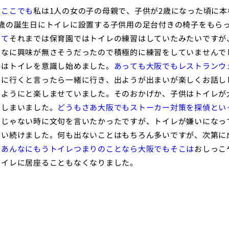
もここでも
私は1人の女の子の母親で、子供が2歳になった頃に本
歳の誕生日にトイレに設置する子供用の足台付きの椅子をもら
して
それまでは保育園ではトイレの練習はしていたみたいですが
んなに興味が無さそうだったので積極的に練習をしていませんで
供はトイレを意識し始めました。
あっても大阪でもレストランウ
レに行くと言ったら一緒に行き、出ようが出まいが楽しくお話し
いようにと楽しませていました。そのおかげか、子供はトイレが
てしまいました。
どうもさあ大阪でもストーカー対策を探偵とい
グじゃない時に文句を言いたかったですが、トイレが嫌いになっ
合い続けました。何も出ないことはもちろん多いですが、次第に
。
あんなにもうトイレつまりのことなら大阪でもそこは
おしっこ
トイレに居座ることもなくなりました。