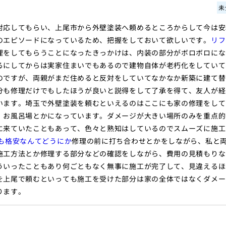
未
対応してもらい、上尾市から外壁塗装へ頼めるところからして今は安
のエピソードになっているため、把握をしておいて欲しいです。
リフ
理をしてもらうことになったきっかけは、内装の部分がボロボロにな
るにしてからは実家住まいでもあるので建物自体が老朽化をしていて
のですが、両親がまだ住めると反対をしていてなかなか新築に建て替
分も修理だけでもしたほうが良いと説得をして了承を得て、友人が経
います。埼玉で外壁塗装を頼むといえるのはここにも家の修理をして
、お風呂場とかになっています。ダメージが大きい場所のみを重点的
に来ていたこともあって、色々と熟知はしているのでスムーズに施工
でも格安なんてどうにか
修理の前に打ち合わせとかをしながら、私と
施工方法とか修理する部分などの確認をしながら、費用の見積もりな
ういったこともあり何ごともなく無事に施工が完了して、見違えるほ
を上尾で頼むといっても施工を受けた部分は家の全体ではなくダメー
ります。