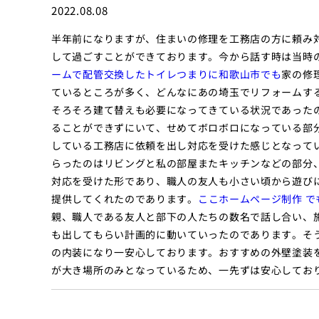
2022.08.08
半年前になりますが、住まいの修理を工務店の方に頼み
して過ごすことができております。今から話す時は当時
ームで配管交換したトイレつまりに和歌山市でも
家の修
ているところが多く、どんなにあの埼玉でリフォームす
そろそろ建て替えも必要になってきている状況であった
ることができずにいて、せめてボロボロになっている部
している工務店に依頼を出し対応を受けた感じとなって
らったのはリビングと私の部屋またキッチンなどの部分
対応を受けた形であり、職人の友人も小さい頃から遊び
提供してくれたのであります。
ここホームページ制作 
親、職人である友人と部下の人たちの数名で話し合い、
も出してもらい計画的に動いていったのであります。そ
の内装になり一安心しております。おすすめの外壁塗装
が大き場所のみとなっているため、一先ずは安心してお