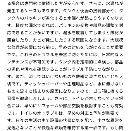
る場合は専門家に依頼した方が安心です。さらに、水漏れが
発生するケースもあります。タンクと便器の接続部分や、タ
ンク内のパッキンが劣化すると水漏れが起こりやすくなりま
す。軽度な漏水であれば、パッキンの交換や部品の調整で対
応できることが多いですが、漏水を放置してしまうと床材が
腐食したり、カビが発生したりする原因になります。大規模
な修理が必要になる前に、早めの対応を心がけることが重要
です。これらのトラブルを未然に防ぐためには、日常的なメ
ンテナンスが不可欠です。タンク内を定期的に点検し、部品
の劣化や汚れを確認することがトラブル予防につながりま
す。また、流してはいけないものを便器に流さないことも大
切です。ティッシュペーパーや生理用品など、水に溶けない
ものを流すと詰まりの原因になりますので、ゴミ箱に捨てる
習慣を徹底しましょう。さらに、トイレが古くなっている場
合には、早めにリフォームや部品交換を検討することも有効
です。トイレの水トラブルは、早めの対応と予防が重要で
す。日々の生活の中で設備の状態に気を配り、小さな異常を
見逃さないことが快適な環境を維持する第一歩です。もし問