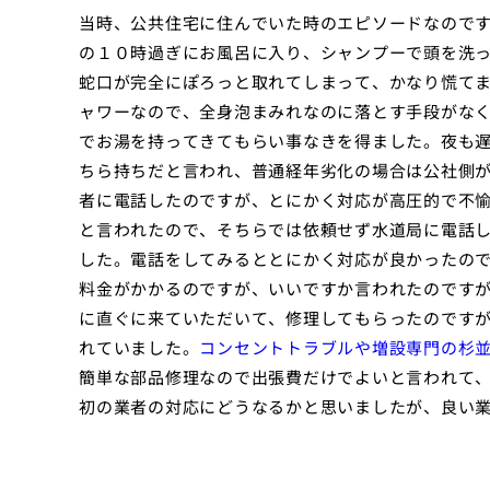
当時、公共住宅に住んでいた時のエピソードなので
の１０時過ぎにお風呂に入り、シャンプーで頭を洗
蛇口が完全にぽろっと取れてしまって、かなり慌て
ャワーなので、全身泡まみれなのに落とす手段がな
でお湯を持ってきてもらい事なきを得ました。夜も
ちら持ちだと言われ、普通経年劣化の場合は公社側
者に電話したのですが、とにかく対応が高圧的で不
と言われたので、そちらでは依頼せず水道局に電話
した。電話をしてみるととにかく対応が良かったの
料金がかかるのですが、いいですか言われたのです
に直ぐに来ていただいて、修理してもらったのです
れていました。
コンセントトラブルや増設専門の杉
簡単な部品修理なので出張費だけでよいと言われて
初の業者の対応にどうなるかと思いましたが、良い