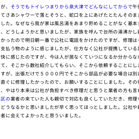
すが、
そうでもトイレつまりから泉大津でどんなにしてからで
午
ってさあシャワーで落とそうと、蛇口を上にあげたとたんそのま
ました。なぜなら我が家は風呂湯をあまり貯めることがなく基本
く、どうしようかと思いましたが、家族を呼んで台所の湯沸かし
遅かったので明日朝一番で公社に電話をかけたのですが、修理は
が支払う物のように感じましたが、仕方なく公社が提携している
愉快に感じたのですが、今は人が居なくていつになるか分からな
して、そこから数社紹介してもらい、そこから依頼することにし
ですが、出張だけで５０００円でそこから部品が必要な場合は別
が直ぐに修理したかったので、お願いすることにしました。その
が、やはり本来は公社が負担すべき修理だと思うと業者の方も言
並区の
業者の来ていた人も親切で対応も良くしていただき、修理
、どうなるかと思いましたが早く思ってほっとしました。公社や
業者に会えてよかったと思ういました。