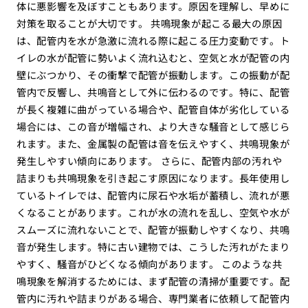
体に悪影響を及ぼすこともあります。原因を理解し、早めに
対策を取ることが大切です。 共鳴現象が起こる最大の原因
は、配管内を水が急激に流れる際に起こる圧力変動です。ト
イレの水が配管に勢いよく流れ込むと、空気と水が配管の内
壁にぶつかり、その衝撃で配管が振動します。この振動が配
管内で反響し、共鳴音として外に伝わるのです。特に、配管
が長く複雑に曲がっている場合や、配管自体が劣化している
場合には、この音が増幅され、より大きな騒音として感じら
れます。また、金属製の配管は音を伝えやすく、共鳴現象が
発生しやすい傾向にあります。 さらに、配管内部の汚れや
詰まりも共鳴現象を引き起こす原因になります。長年使用し
ているトイレでは、配管内に尿石や水垢が蓄積し、流れが悪
くなることがあります。これが水の流れを乱し、空気や水が
スムーズに流れないことで、配管が振動しやすくなり、共鳴
音が発生します。特に古い建物では、こうした汚れがたまり
やすく、騒音がひどくなる傾向があります。 このような共
鳴現象を解消するためには、まず配管の清掃が重要です。配
管内に汚れや詰まりがある場合、専門業者に依頼して配管内